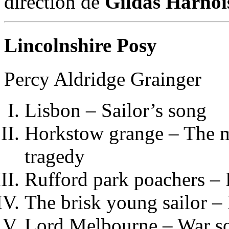
direction de
Gildas Harnoi
Lincolnshire Posy
Percy Aldridge Grainger
Lisbon – Sailor’s song
Horkstow grange – The mi
tragedy
Rufford park poachers –
The brisk young sailor – 
Lord Melbourne – War s